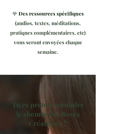
🌹
Des ressources spécifiques
(audios, textes, méditations,
pratiques complémentaires, etc)
vous seront envoyées chaque
semaine​.
Tu es prête à rejoindre
le chemin des Roses
Créatrices ?