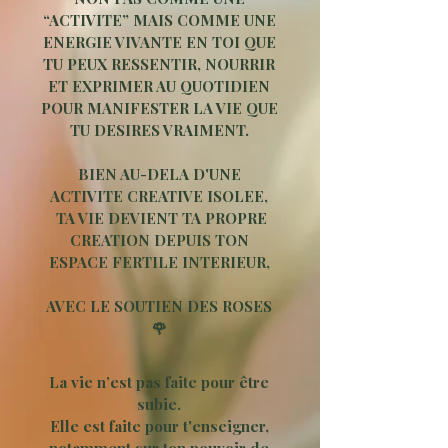
“ACTIVITE” MAIS COMME UNE
ENERGIE VIVANTE EN TOI QUE
TU PEUX RESSENTIR, NOURRIR
ET EXPRIMER AU QUOTIDIEN
POUR MANIFESTER LA VIE QUE
TU DESIRES VRAIMENT.
BIEN AU-DELA D'UNE
ACTIVITE CREATIVE ISOLEE,
TA VIE DEVIENT TA PROPRE
CREATION DEPUIS TON
ESPACE FERTILE INTERIEUR,
AVEC LE SOUTIEN DES ROSES
🌹
La vie n’est pas faite pour être
subie.
Elle est faite pour t'enseigner,