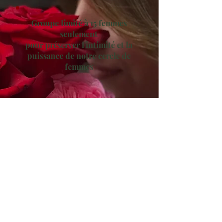
Groupe limité à 15 femmes
seulement
pour préserver l'intimité et la
puissance de notre cercle de
femmes
1 atelier par mois en direct
sur Zoom de 19h à 21h
soit 5 ateliers en live avec
Anne-France et Amandine
(replay disponible dès le
lendemain)
&
Notre groupe collectif WhatsApp
dédié pour vous accompagner