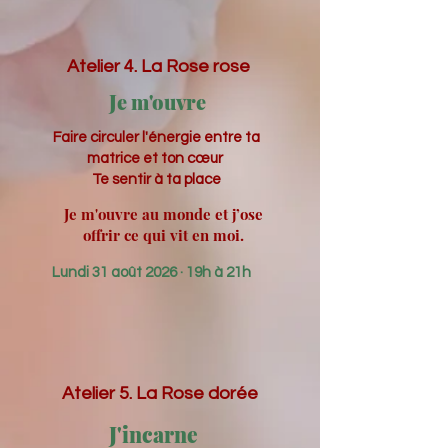
Atelier 4. La Rose rose
Je m'ouvre
Faire circuler l'énergie entre ta
matrice et ton cœur
Te sentir à ta place
Je m'ouvre au monde et j’ose
offrir ce qui vit en moi.
Lundi 31 août 2026 ·
19h à 21h
Atelier 5. La Rose dorée
J'incarne