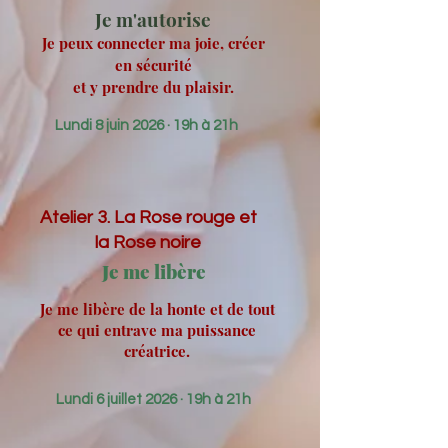
Je m'autorise
Je peux connecter ma joie, créer
en sécurité
et y prendre du plaisir.
Lundi 8 juin 2026 · 19h à 21h
Atelier 3. La Rose rouge et
la Rose noire
Je me libère
Je me libère de la honte et de tout
ce qui entrave ma puissance
créatrice.
Lundi 6 juillet 2026 · 19h à 21h