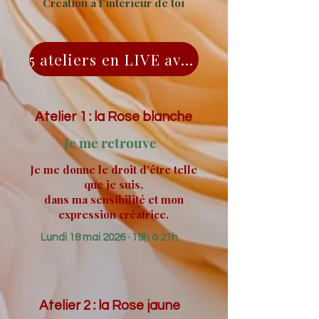
Création à l'intérieur de toi
5 ateliers en LIVE avec Anne-France & Amandine
Atelier 1 : la Rose blanche
Je me retrouve
J
e me donne le droit d’être telle
que je suis,
dans ma sensibilité et mon
expression créatrice.
Lundi 18 mai 2026 · 19h à 21h
Atelier 2 : la Rose jaune