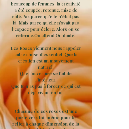
beaucoup de femmes, la créativité
a été coupée, retenue, mise de
côté.Pas parce qu’elle n’était pas
là. Mais parce qu’elle n’avait pas
l’espace pour éclore. Alors on se
referme.On attend.On doute.​
Les Roses viennent nous rappeler
autre chose d'essentiel :Que la
création est un mouvement
naturel.
Que l’ouverture se fait de
l’intérieur.
Que tu n’as pas à forcer ce qui est
déjà vivant en toi.​​​​​​
Chacune de ces roses est une
porte vers toi-même pour te
relier à chaque dimension de la