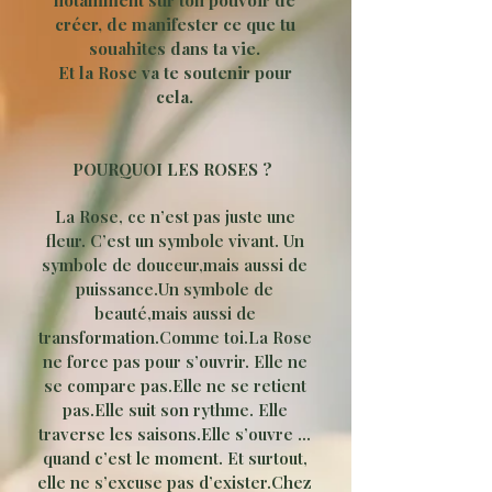
notamment sur ton pouvoir de
créer, de manifester ce que tu
souahites dans ta vie.
Et la Rose va te soutenir pour
cela.
POURQUOI LES ROSES ?
La Rose, ce n’est pas juste une
fleur.
C’est un symbole vivant.
Un
symbole de douceur,
mais aussi de
puissance.
Un symbole de
beauté,
mais aussi de
transformation.
Comme toi.
La Rose
ne force pas pour s’ouvrir.
Elle ne
se compare pas.
Elle ne se retient
pas.
Elle suit son rythme.
Elle
traverse les saisons.
Elle s’ouvre …
quand c’est le moment.
Et surtout,
elle ne s’excuse pas d’exister.
​Chez