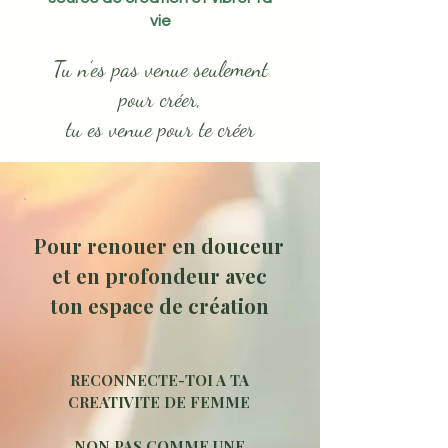
vie
Tu n’es pas venue seulement
pour créer,
tu es venue pour te créer
​Pour renouer en douceur
et en profondeur avec
ton espace de création
RECONNECTE-TOI A TA
CREATIVITE DE FEMME
NON PAS COMME UNE